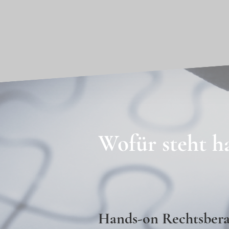
Wofür steht h
Hands-on Rechtsber