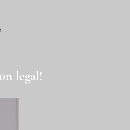
n
n legal!