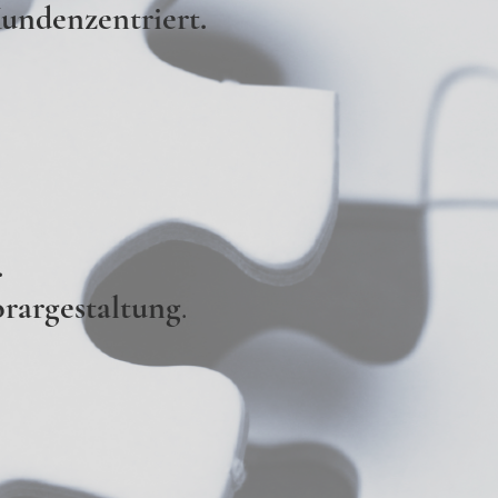
 Kundenze
ntriert.
.
rargestaltung
.