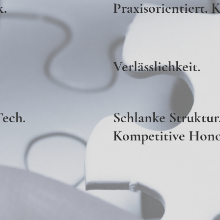
k.
Praxisorientiert.
Verlässlichkeit.
Tech.
Schlanke Struktur
Kompetitive Hono