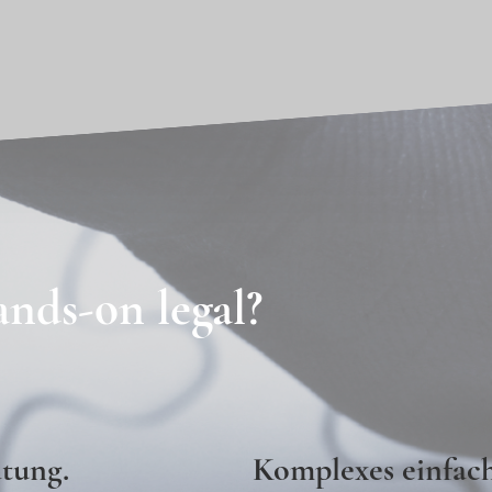
ands-on legal?
atung.
Komplexes einfach