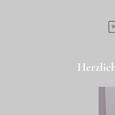
W
Herzlic