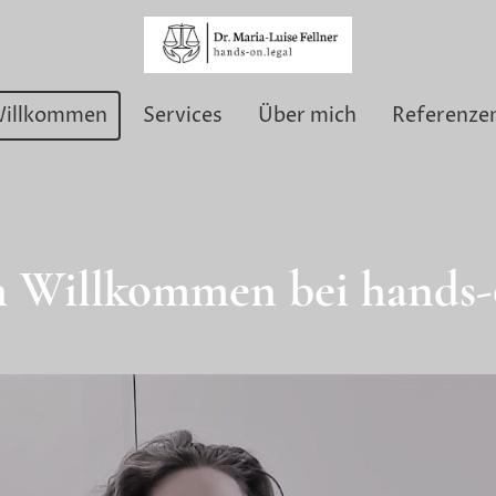
illkommen
Services
Über mich
Referenze
h Willkommen bei hands-o